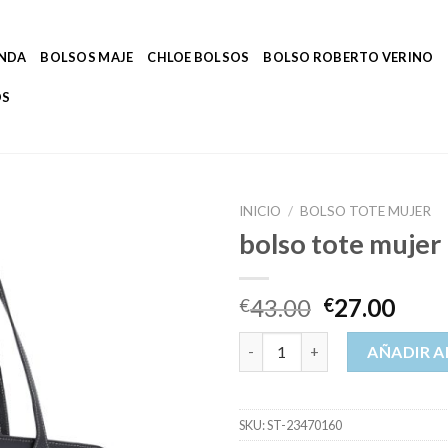
ENDA
BOLSOS MAJE
CHLOE BOLSOS
BOLSO ROBERTO VERINO
OS
INICIO
/
BOLSO TOTE MUJER
bolso tote mujer
43.00
27.00
€
€
bolso tote mujer cantidad
AÑADIR A
SKU:
ST-23470160