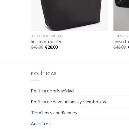
BOLSO TOTE MUJER
BOLSO T
bolso tote mujer
bolso to
€
45.00
€
28.00
€
46.00
POLÍTICAS
Politica de privacidad
Política de devoluciones y reembolsos
Términos y condiciones
Acerca de