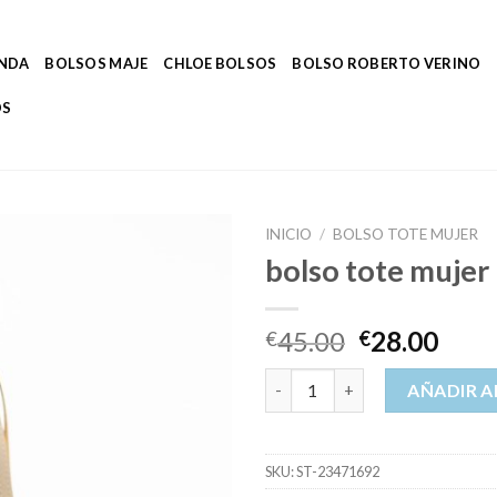
ENDA
BOLSOS MAJE
CHLOE BOLSOS
BOLSO ROBERTO VERINO
OS
INICIO
/
BOLSO TOTE MUJER
bolso tote mujer
45.00
28.00
€
€
bolso tote mujer cantidad
AÑADIR A
SKU:
ST-23471692