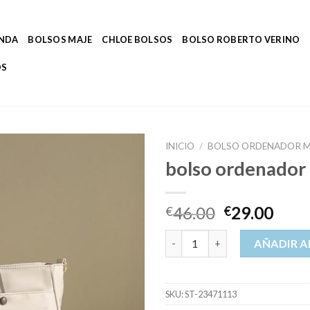
ENDA
BOLSOS MAJE
CHLOE BOLSOS
BOLSO ROBERTO VERINO
OS
INICIO
/
BOLSO ORDENADOR M
bolso ordenador
46.00
29.00
€
€
bolso ordenador mujer cantid
AÑADIR A
SKU:
ST-23471113