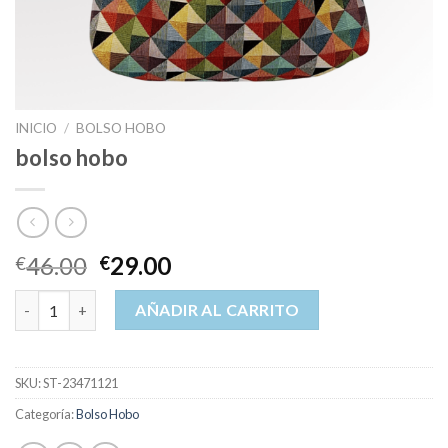
INICIO
/
BOLSO HOBO
bolso hobo
46.00
29.00
€
€
bolso hobo cantidad
AÑADIR AL CARRITO
SKU:
ST-23471121
Categoría:
Bolso Hobo