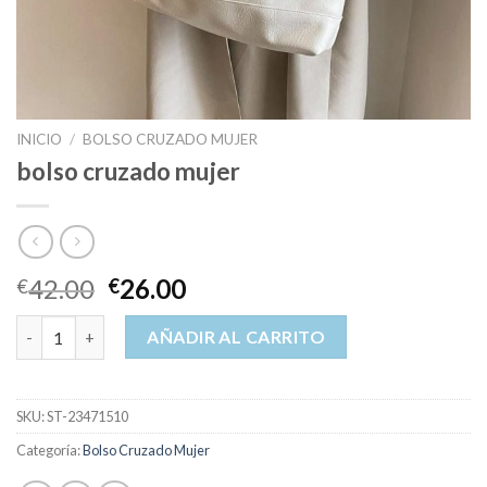
INICIO
/
BOLSO CRUZADO MUJER
bolso cruzado mujer
42.00
26.00
€
€
bolso cruzado mujer cantidad
AÑADIR AL CARRITO
SKU:
ST-23471510
Categoría:
Bolso Cruzado Mujer