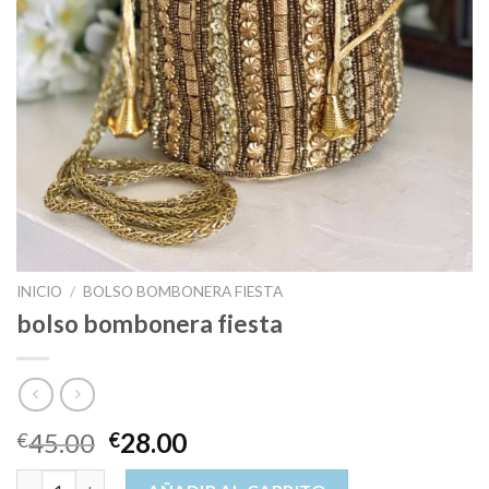
INICIO
/
BOLSO BOMBONERA FIESTA
bolso bombonera fiesta
45.00
28.00
€
€
bolso bombonera fiesta cantidad