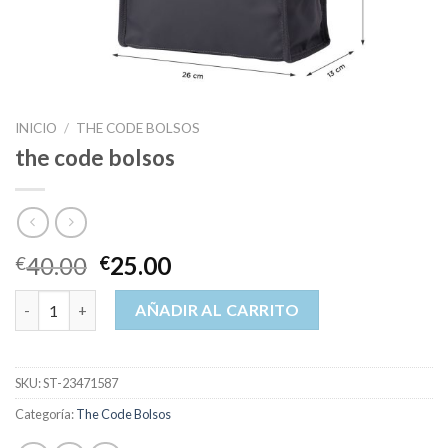
INICIO
/
THE CODE BOLSOS
the code bolsos
40.00
25.00
€
€
the code bolsos cantidad
AÑADIR AL CARRITO
SKU:
ST-23471587
Categoría:
The Code Bolsos