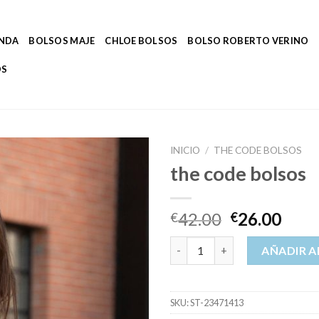
ENDA
BOLSOS MAJE
CHLOE BOLSOS
BOLSO ROBERTO VERINO
OS
INICIO
/
THE CODE BOLSOS
the code bolsos
42.00
26.00
€
€
the code bolsos cantidad
AÑADIR A
SKU:
ST-23471413