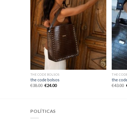
THE CODE BOLSOS
THE COD
the code bolsos
the cod
€
38.00
€
24.00
€
43.00
POLÍTICAS