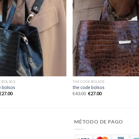
E BOLSOS
THE CODE BOLSOS
e bolsos
the code bolsos
€
27.00
€
43.00
€
27.00
MÉTODO DE PAGO