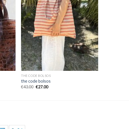
THE CODE BOLSOS
the code bolsos
€
43.00
€
27.00