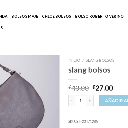
ENDA
BOLSOS MAJE
CHLOE BOLSOS
BOLSO ROBERTO VERINO
OS
INICIO
/
SLANG BOLSOS
slang bolsos
43.00
27.00
€
€
slang bolsos cantidad
AÑADIR A
SKU:
ST-23471285