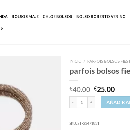
ENDA
BOLSOS MAJE
CHLOE BOLSOS
BOLSO ROBERTO VERINO
OS
INICIO
/
PARFOIS BOLSOS FIES
parfois bolsos fi
40.00
25.00
€
€
parfois bolsos fiesta cantidad
AÑADIR A
SKU:
ST-23471831