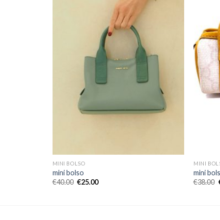
MINI BOLSO
MINI BOL
mini bolso
mini bol
€
40.00
€
25.00
€
38.00