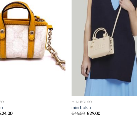
SO
MINI BOLSO
so
mini bolso
€
24.00
€
46.00
€
29.00