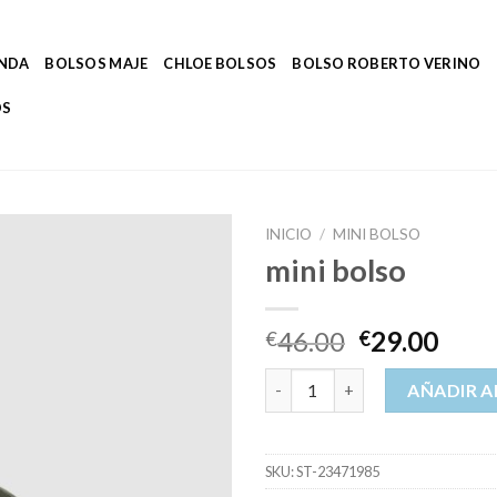
ENDA
BOLSOS MAJE
CHLOE BOLSOS
BOLSO ROBERTO VERINO
OS
INICIO
/
MINI BOLSO
mini bolso
46.00
29.00
€
€
mini bolso cantidad
AÑADIR A
SKU:
ST-23471985