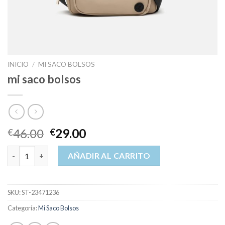
INICIO
/
MI SACO BOLSOS
mi saco bolsos
46.00
29.00
€
€
mi saco bolsos cantidad
AÑADIR AL CARRITO
SKU:
ST-23471236
Categoría:
Mi Saco Bolsos