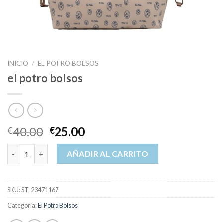
INICIO
/
EL POTRO BOLSOS
el potro bolsos
40.00
25.00
€
€
el potro bolsos cantidad
AÑADIR AL CARRITO
SKU:
ST-23471167
Categoría:
El Potro Bolsos