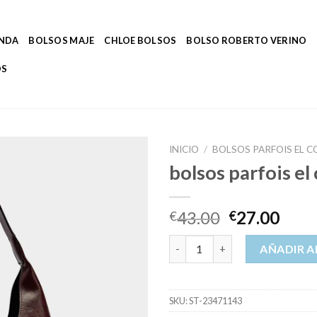
ENDA
BOLSOS MAJE
CHLOE BOLSOS
BOLSO ROBERTO VERINO
OS
INICIO
/
BOLSOS PARFOIS EL C
bolsos parfois el 
43.00
27.00
€
€
bolsos parfois el corte inglés 
AÑADIR A
SKU:
ST-23471143