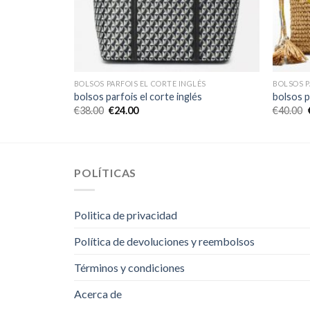
ÉS
BOLSOS PARFOIS EL CORTE INGLÉS
BOLSOS P
s
bolsos parfois el corte inglés
bolsos p
€
38.00
€
24.00
€
40.00
POLÍTICAS
Politica de privacidad
Política de devoluciones y reembolsos
Términos y condiciones
Acerca de