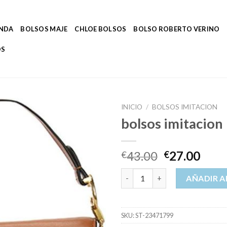
ENDA
BOLSOS MAJE
CHLOE BOLSOS
BOLSO ROBERTO VERINO
OS
INICIO
/
BOLSOS IMITACION
bolsos imitacion
43.00
27.00
€
€
bolsos imitacion cantidad
AÑADIR A
SKU:
ST-23471799