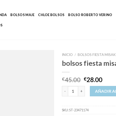
ENDA
BOLSOS MAJE
CHLOE BOLSOS
BOLSO ROBERTO VERINO
OS
INICIO
/
BOLSOS FIESTA MISA
bolsos fiesta mi
45.00
28.00
€
€
bolsos fiesta misako cantidad
AÑADIR A
SKU:
ST-23471174