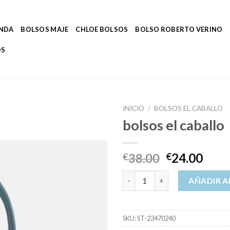
ENDA
BOLSOS MAJE
CHLOE BOLSOS
BOLSO ROBERTO VERINO
OS
INICIO
/
BOLSOS EL CABALLO
bolsos el caballo
38.00
24.00
€
€
bolsos el caballo cantidad
AÑADIR A
SKU:
ST-23470240