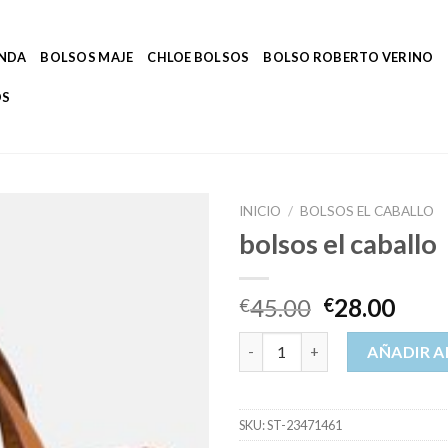
ENDA
BOLSOS MAJE
CHLOE BOLSOS
BOLSO ROBERTO VERINO
OS
INICIO
/
BOLSOS EL CABALLO
bolsos el caballo
45.00
28.00
€
€
bolsos el caballo cantidad
AÑADIR A
SKU:
ST-23471461