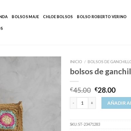
ENDA
BOLSOS MAJE
CHLOE BOLSOS
BOLSO ROBERTO VERINO
OS
INICIO
/
BOLSOS DE GANCHILL
bolsos de ganchil
45.00
28.00
€
€
bolsos de ganchillo cantidad
AÑADIR A
SKU:
ST-23471283