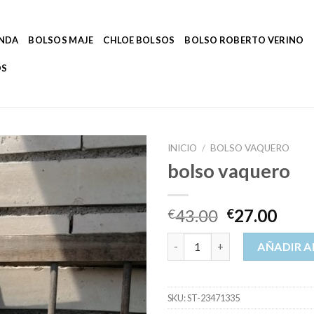
ENDA
BOLSOS MAJE
CHLOE BOLSOS
BOLSO ROBERTO VERINO
OS
INICIO
/
BOLSO VAQUERO
bolso vaquero
43.00
27.00
€
€
bolso vaquero cantidad
AÑADIR A
SKU:
ST-23471335