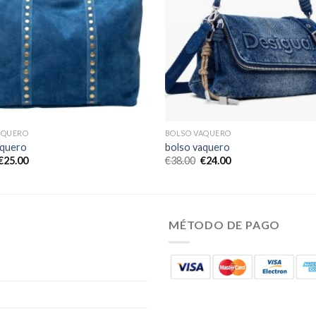
AQUERO
BOLSO VAQUERO
aquero
bolso vaquero
€
25.00
€
38.00
€
24.00
MÉTODO DE PAGO