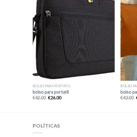
BOLSO PARA PORTATIL
BOLSO PA
bolso para portatil
bolso pa
€
42.00
€
26.00
€
43.00
POLÍTICAS