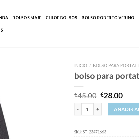
ENDA
BOLSOS MAJE
CHLOE BOLSOS
BOLSO ROBERTO VERINO
OS
INICIO
/
BOLSO PARA PORTATI
bolso para portat
45.00
28.00
€
€
bolso para portatil cantidad
AÑADIR A
SKU:
ST-23471663