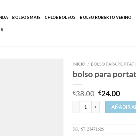
ENDA
BOLSOS MAJE
CHLOE BOLSOS
BOLSO ROBERTO VERINO
OS
INICIO
/
BOLSO PARA PORTATI
bolso para portat
38.00
24.00
€
€
bolso para portatil cantidad
AÑADIR A
SKU:
ST-23471626