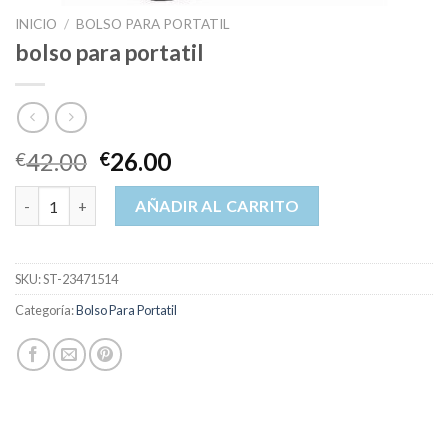
INICIO
/
BOLSO PARA PORTATIL
bolso para portatil
42.00
26.00
€
€
bolso para portatil cantidad
AÑADIR AL CARRITO
SKU:
ST-23471514
Categoría:
Bolso Para Portatil