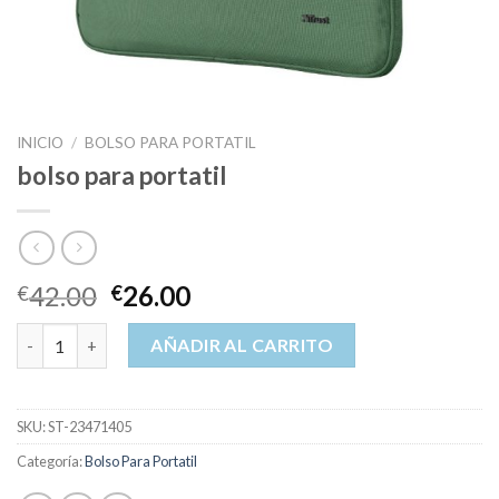
INICIO
/
BOLSO PARA PORTATIL
bolso para portatil
42.00
26.00
€
€
bolso para portatil cantidad
AÑADIR AL CARRITO
SKU:
ST-23471405
Categoría:
Bolso Para Portatil