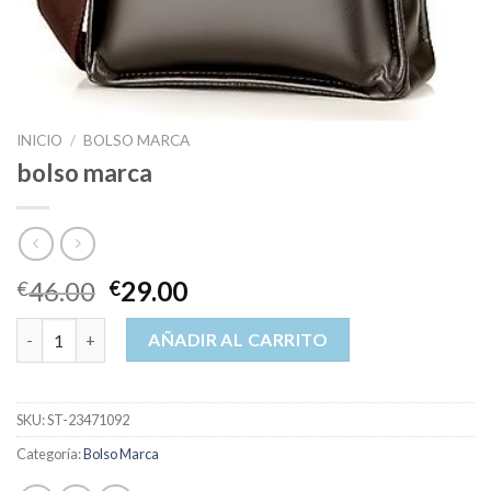
INICIO
/
BOLSO MARCA
bolso marca
46.00
29.00
€
€
bolso marca cantidad
AÑADIR AL CARRITO
SKU:
ST-23471092
Categoría:
Bolso Marca