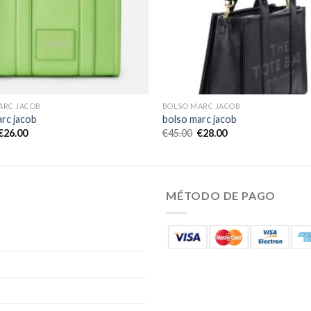
ARC JACOB
BOLSO MARC JACOB
rc jacob
bolso marc jacob
€
26.00
€
45.00
€
28.00
MÉTODO DE PAGO