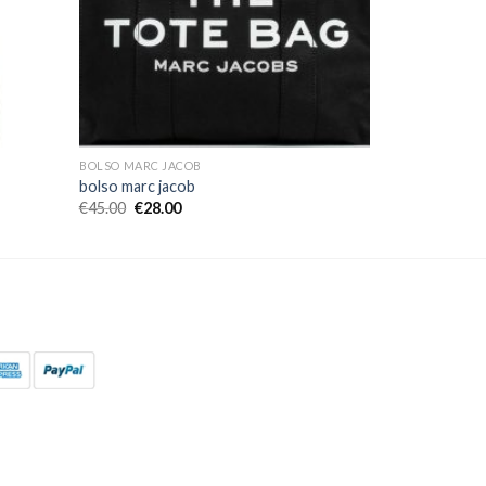
BOLSO MARC JACOB
bolso marc jacob
€
45.00
€
28.00