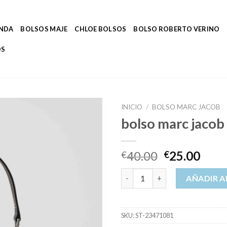
ENDA
BOLSOS MAJE
CHLOE BOLSOS
BOLSO ROBERTO VERINO
OS
INICIO
/
BOLSO MARC JACOB
bolso marc jacob
40.00
25.00
€
€
bolso marc jacob cantidad
AÑADIR A
SKU:
ST-23471081