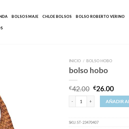
ENDA
BOLSOS MAJE
CHLOE BOLSOS
BOLSO ROBERTO VERINO
OS
INICIO
/
BOLSO HOBO
bolso hobo
42.00
26.00
€
€
bolso hobo cantidad
AÑADIR A
SKU:
ST-23470407