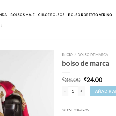
ENDA
BOLSOS MAJE
CHLOE BOLSOS
BOLSO ROBERTO VERINO
OS
INICIO
/
BOLSO DE MARCA
bolso de marca
38.00
24.00
€
€
bolso de marca cantidad
AÑADIR A
SKU:
ST-23470696