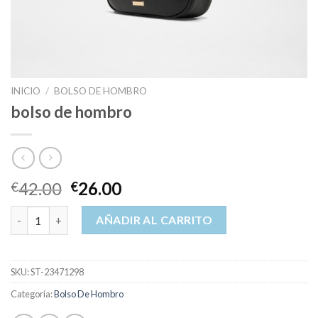
INICIO
/
BOLSO DE HOMBRO
bolso de hombro
42.00
26.00
€
€
bolso de hombro cantidad
AÑADIR AL CARRITO
SKU:
ST-23471298
Categoría:
Bolso De Hombro