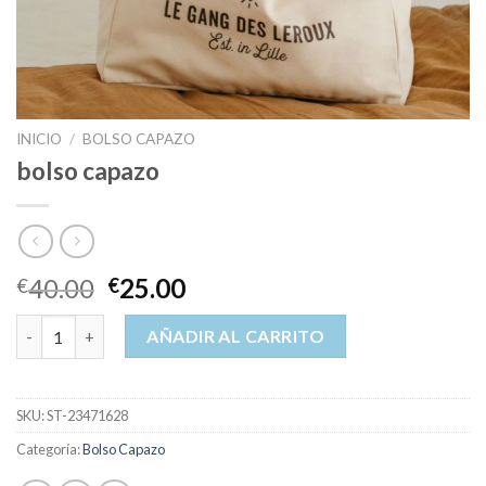
INICIO
/
BOLSO CAPAZO
bolso capazo
40.00
25.00
€
€
bolso capazo cantidad
AÑADIR AL CARRITO
SKU:
ST-23471628
Categoría:
Bolso Capazo