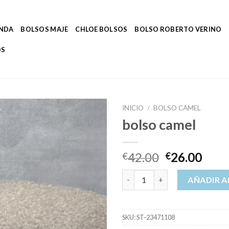
ENDA
BOLSOS MAJE
CHLOE BOLSOS
BOLSO ROBERTO VERINO
OS
INICIO
/
BOLSO CAMEL
bolso camel
42.00
26.00
€
€
bolso camel cantidad
AÑADIR A
SKU:
ST-23471108