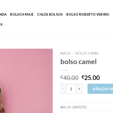
ENDA
BOLSOS MAJE
CHLOE BOLSOS
BOLSO ROBERTO VERINO
OS
INICIO
/
BOLSO CAMEL
bolso camel
40.00
25.00
€
€
bolso camel cantidad
AÑADIR A
SKU:
ST-23470752