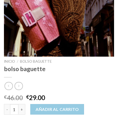
INICIO
/
BOLSO BAGUETTE
bolso baguette
46.00
29.00
€
€
bolso baguette cantidad
AÑADIR AL CARRITO