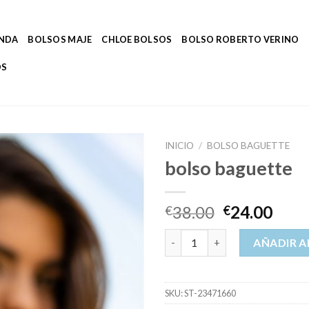
ENDA
BOLSOS MAJE
CHLOE BOLSOS
BOLSO ROBERTO VERINO
OS
INICIO
/
BOLSO BAGUETTE
bolso baguette
38.00
24.00
€
€
bolso baguette cantidad
AÑADIR A
SKU:
ST-23471660