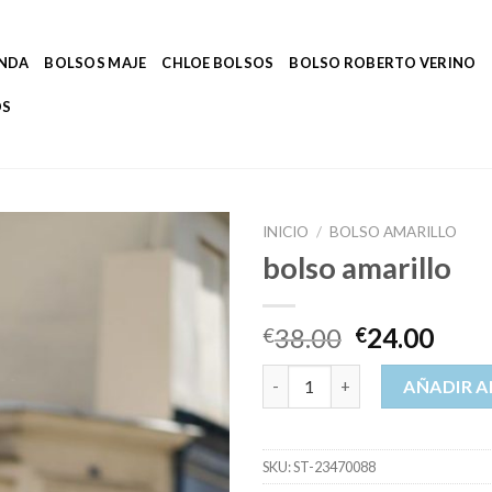
ENDA
BOLSOS MAJE
CHLOE BOLSOS
BOLSO ROBERTO VERINO
OS
INICIO
/
BOLSO AMARILLO
bolso amarillo
38.00
24.00
€
€
bolso amarillo cantidad
AÑADIR A
SKU:
ST-23470088