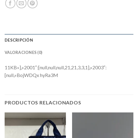
DESCRIPCIÓN
VALORACIONES (0)
11KB»],»2001″:[null,null,null,21,21,3,3,1],»2003″:
[null,»BojWDQx hyRa3M
PRODUCTOS RELACIONADOS